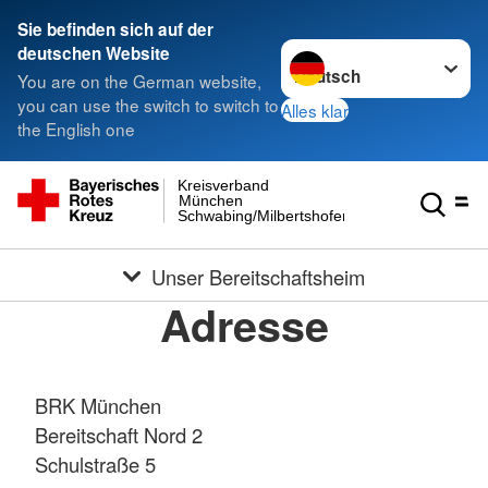
Sie befinden sich auf der
Sprache wechseln zu
deutschen Website
You are on the German website,
you can use the switch to switch to
Alles klar
the English one
Kreisverband
München
Schwabing/Milbertshofen
Unser Bereitschaftsheim
Adresse
BRK München
Bereitschaft Nord 2
Schulstraße 5